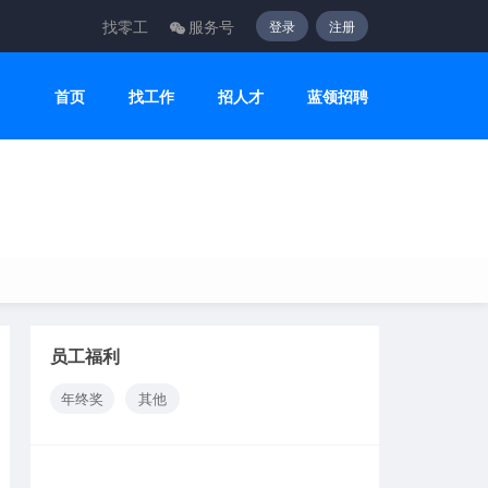
找零工
服务号
登录
注册
首页
找工作
招人才
蓝领招聘
员工福利
年终奖
其他