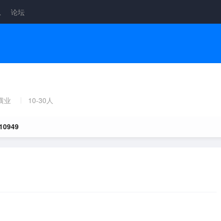
息
论坛
潢业
10-30人
10949