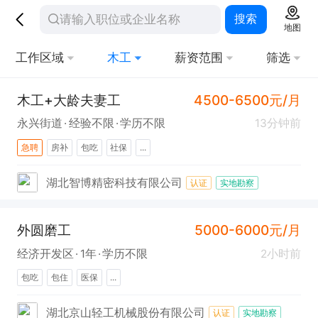
搜索
地图
工作区域
木工
薪资范围
筛选
木工+大龄夫妻工
4500-6500元/月
永兴街道
经验不限
学历不限
13分钟前
急聘
房补
包吃
社保
...
湖北智博精密科技有限公司
认证
实地勘察
外圆磨工
5000-6000元/月
经济开发区
1年
学历不限
2小时前
包吃
包住
医保
...
湖北京山轻工机械股份有限公司
认证
实地勘察