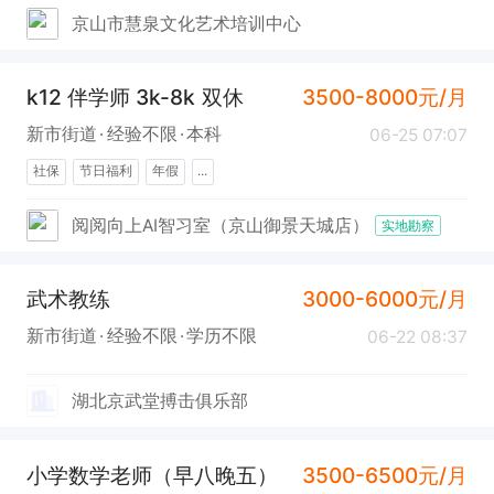
京山市慧泉文化艺术培训中心
k12 伴学师 3k-8k 双休
3500-8000元/月
新市街道
经验不限
本科
06-25 07:07
社保
节日福利
年假
...
阅阅向上AI智习室（京山御景天城店）
实地勘察
武术教练
3000-6000元/月
新市街道
经验不限
学历不限
06-22 08:37
湖北京武堂搏击俱乐部
小学数学老师（早八晚五）
3500-6500元/月